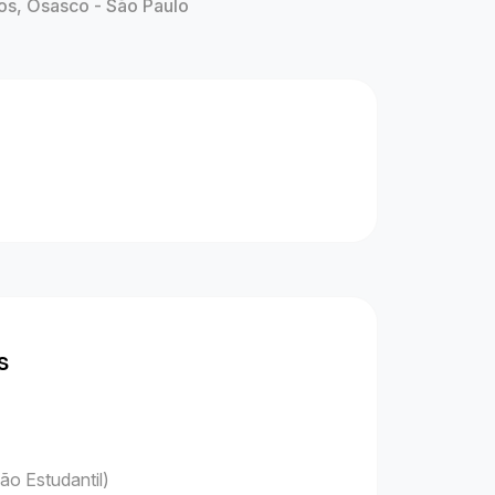
os, Osasco - São Paulo
s
ão Estudantil)