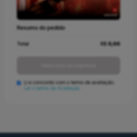
Resumo do pedido
Total
R$
0,00
Selecione um ingresso
Li e concordo com o termo de aceitação.
Ler o termo de Aceitação