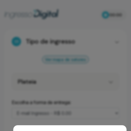
00:00
Tipo de ingresso
01
Ver mapa de setores
Plateia
Escolha a forma de entrega: