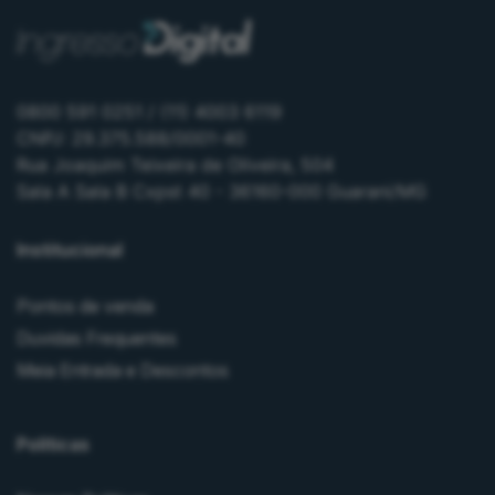
0800 591 0251 / (11) 4003 6119
CNPJ: 29.375.588/0001-40
Rua Joaquim Teixeira de Oliveira, 504
Sala A Sala B Cxpst 40 - 36160-000 Guarani/MG
Institucional
Pontos de venda
Duvidas Frequentes
Meia Entrada e Descontos
Políticas