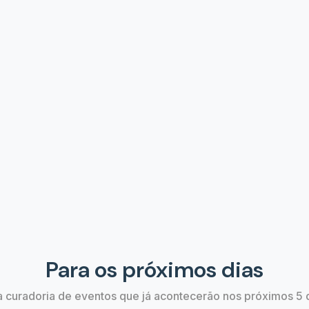
entura | Lado A Lado
A Bela e a Fera | O Musi
07 de Ago às 19:00
José do Rio Preto, SP
São José dos Campos
Estão bombando
Confira os eventos que estão em alta