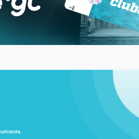
Institucional
Pontos de venda
Duvidas Frequentes
Meia Entrada e Descontos
ni/MG