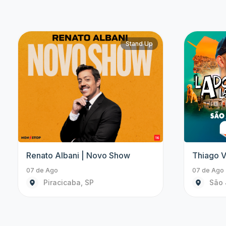
Musical
A Bela e a Fera | O Musical
Abba Ex
07 de Ago às 19:00
07 de Ago 
São José dos Campos, SP
São 