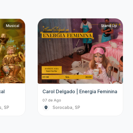
Stand Up
Stand Up
sa, Uma
Carol Delgado | Energia Feminina
07 de Ago
Sorocaba, SP
P