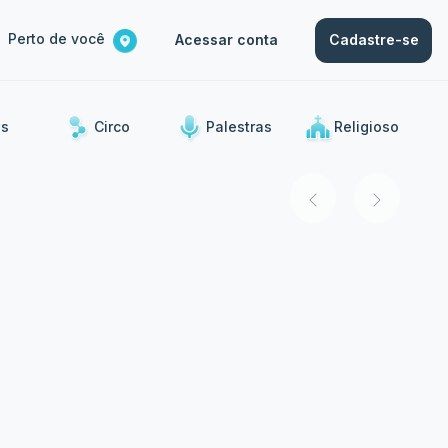
Perto de você
Acessar conta
Cadastre-se
s
Circo
Palestras
Religioso
ias.
Musical
Stand Up