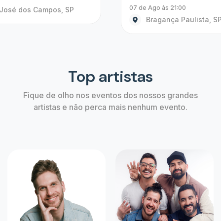
Alerta de ingressos
Não perca a chance de comprar o ingress
aguardava, crie um alerta agora mesmo!