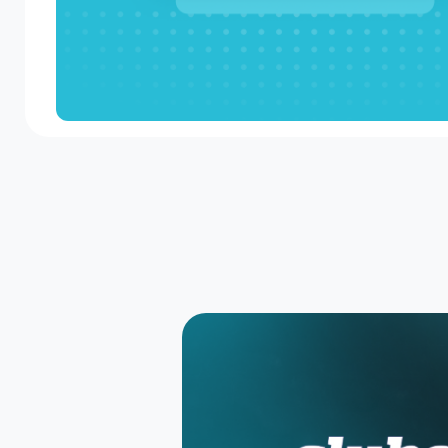
Newsletter
Receba eventos baseados nos seus gostos sema