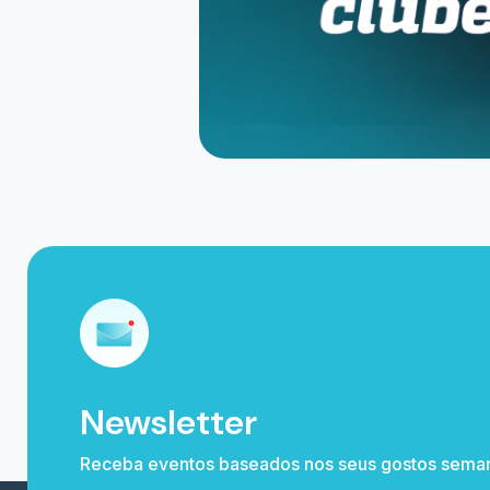
x@x.com
0800 591 0251 / (11) 4003 6119
CNPJ: 1
Rua Joaquim Teixeira de Oliveira, 504
Sala A Sala B Cxpst 40 - 36160-000 Guara