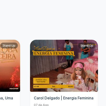
Jhordan Matheus
Anavitória