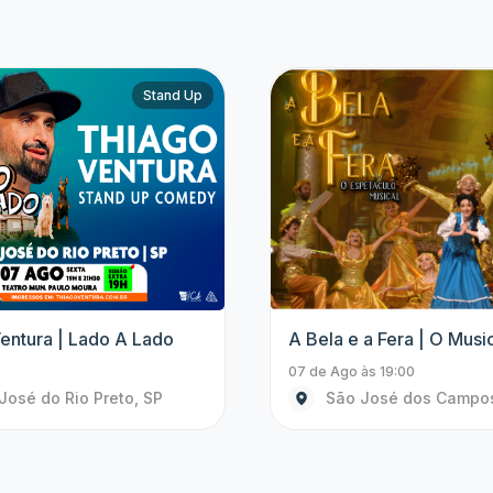
Show
perience
Bruna Louise | Uma Deu
Loba, Uma Feiticeira
às 21:30
07 de Ago às 21:00
José dos Campos, SP
Bragança Paulista, S