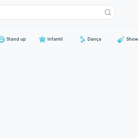
Stand up
Infantil
Dança
Show
Para os próximos dias
 curadoria de eventos que já acontecerão nos próximos 5 d
Stand Up