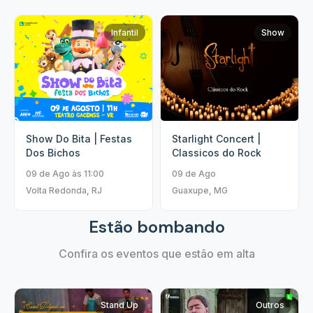
Infantil
Show
Show Do Bita | Festas
Starlight Concert |
Dos Bichos
Classicos do Rock
09 de Ago às 11:00
09 de Ago
Volta Redonda, RJ
Guaxupe, MG
Estão bombando
Confira os eventos que estão em alta
Stand Up
Outros