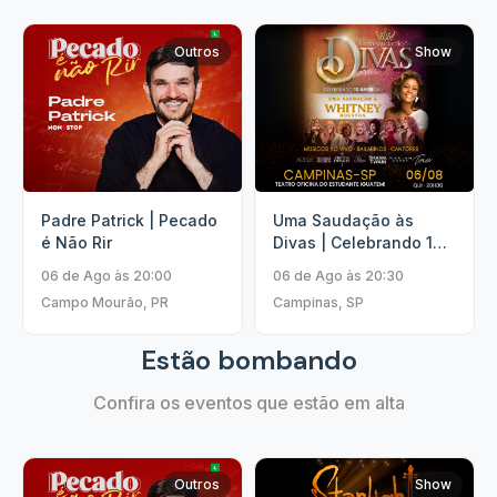
Outros
Show
Padre Patrick | Pecado
Uma Saudação às
é Não Rir
Divas | Celebrando 10
Anos.
06 de Ago às 20:00
06 de Ago às 20:30
Campo Mourão, PR
Campinas, SP
Estão bombando
Confira os eventos que estão em alta
Outros
Show