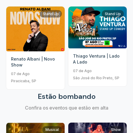
Stand Up
Stand Up
Thiago Ventura | Lado
Renato Albani | Novo
A Lado
Show
07 de Ago
07 de Ago
São José do Rio Preto, SP
Piracicaba, SP
Estão bombando
Confira os eventos que estão em alta
Musical
Show