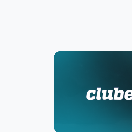
Newsletter
Receba eventos baseados nos seus gostos sema