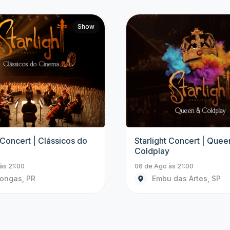
Top artistas
Fique de olho nos eventos dos nossos grandes
artistas e não perca mais nenhum evento.
Padre Patrick
Anavitória