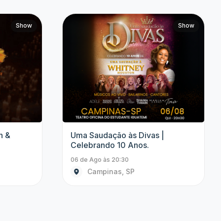
Thiago Ventura
Jhordan Matheus