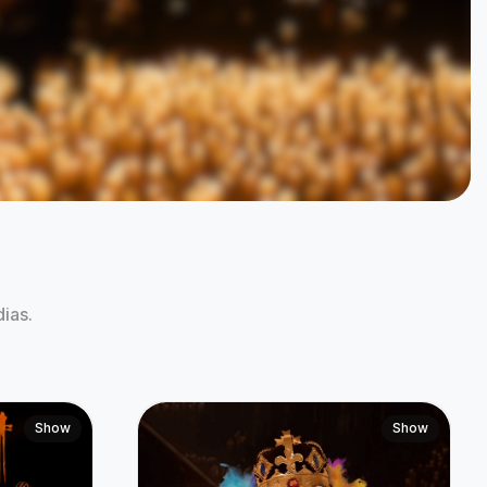
icos do
Starlight Concert | Queen &
Coldplay
06 de Ago às 21:00
Embu das Artes, SP