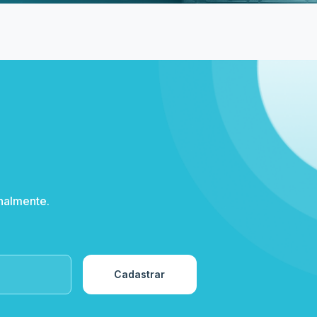
Institucional
Pontos de venda
Duvidas Frequentes
ni/MG
Meia Entrada e Descontos