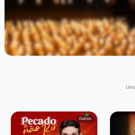
Padre Patrick | Pecado é Não Rir
Uma Saud
Celebran
06 de Ago às 20:00
06 de Ago 
Campo Mourão, PR
Camp