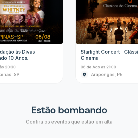
Show
 Concert | Clássicos do
Starlight Concert | Quee
Coldplay
às 21:00
06 de Ago às 21:00
ongas, PR
Embu das Artes, SP