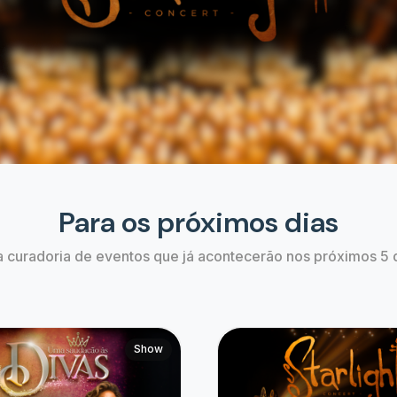
ação às Divas |
Starlight Concert | Cláss
do 10 Anos.
Cinema
às 20:30
06 de Ago às 21:00
inas, SP
Arapongas, PR
Estão bombando
Confira os eventos que estão em alta