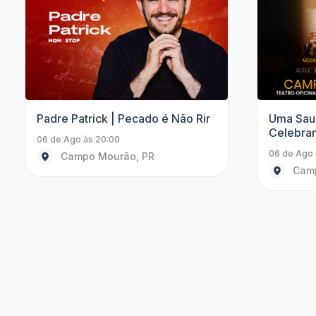
Outros
Padre Patrick | Pecado é Não Rir
Starlight
Cinema
06 de Ago às 20:00
06 de Ago 
Campo Mourão, PR
Arap