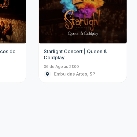
Show
Show
n &
Uma Saudação às Divas |
Celebrando 10 Anos.
06 de Ago às 20:30
Campinas, SP