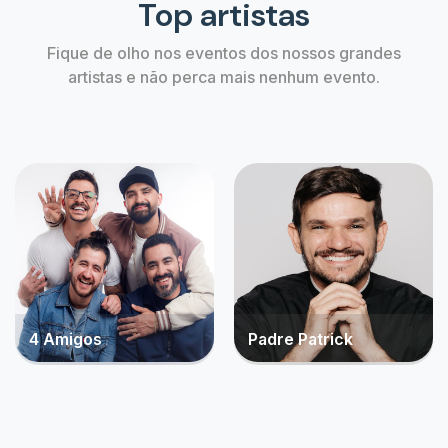
Alerta de ingressos
Não perca a chance de comprar o ingress
aguardava, crie um alerta agora mesmo!