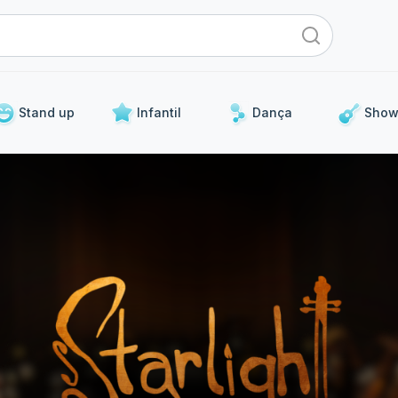
Stand up
Infantil
Dança
Show
Para os próximos dias
 curadoria de eventos que já acontecerão nos próximos 5 d
Show