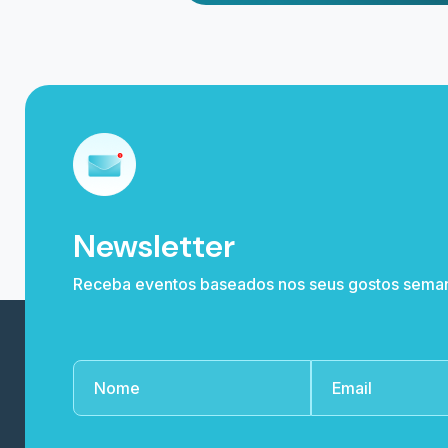
0800 591 0251 / (11) 4003 6119
CNPJ: 29.375.588/0001-40
Rua Joaquim Teixeira de Oliveira, 504
Sala A Sala B Cxpst 40 - 36160-000 Guara