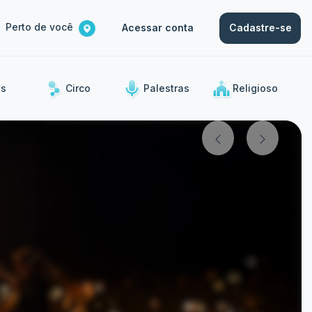
Perto de você
Acessar conta
Cadastre-se
s
Circo
Palestras
Religioso
ias.
Show
Show