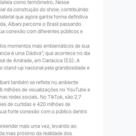
da plateia como termômetro. Nesse
cial da construção do show, contribuindo
terial que agora ganha forma definitiva
, Albani percorre o Brasil passando
sua conexão com diferentes públicos e
dos momentos mais emblemáticos de sua
rância é uma Dádiva”, que acontece no dia
osé de Andrade, em Cariacica (ES). A
do stand-up nacional pela grandiosidade e
bani também se reflete no ambiente
38 milhões de visualizações no YouTube e
nas redes sociais. No TikTok, são 2,7
ões de curtidas e 420 milhões de
ua forte conexão com o público dentro
preender mais uma vez, levando ao
inda mais próximo da realidade dos