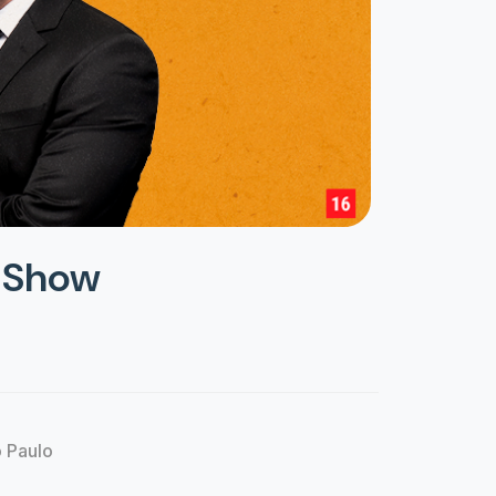
o Show
o Paulo