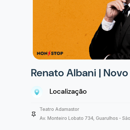
Renato Albani | Nov
Localização
Teatro Adamastor
Av. Monteiro Lobato 734, Guarulhos - Sã