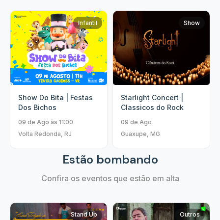
Infantil
Show
Show Do Bita | Festas
Starlight Concert |
Dos Bichos
Classicos do Rock
09 de Ago às 11:00
09 de Ago
Volta Redonda, RJ
Guaxupe, MG
Estão bombando
Confira os eventos que estão em alta
Stand Up
Outros