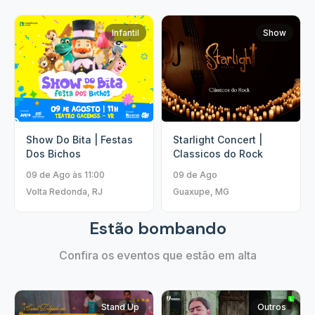
Infantil
Show
Show Do Bita | Festas
Starlight Concert |
Dos Bichos
Classicos do Rock
09 de Ago às 11:00
09 de Ago
Volta Redonda, RJ
Guaxupe, MG
Estão bombando
Confira os eventos que estão em alta
Stand Up
Outros