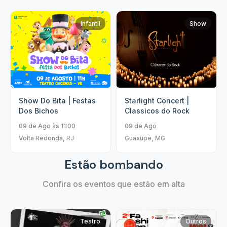
Infantil
Show
Show Do Bita | Festas
Starlight Concert |
Dos Bichos
Classicos do Rock
09 de Ago às 11:00
09 de Ago
Volta Redonda, RJ
Guaxupe, MG
Estão bombando
Confira os eventos que estão em alta
Teatro
Outros