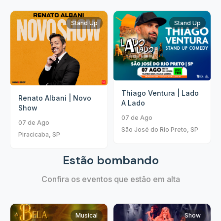
Stand Up
Stand Up
Thiago Ventura | Lado
Renato Albani | Novo
A Lado
Show
07 de Ago
07 de Ago
São José do Rio Preto, SP
Piracicaba, SP
Estão bombando
Confira os eventos que estão em alta
Musical
Show