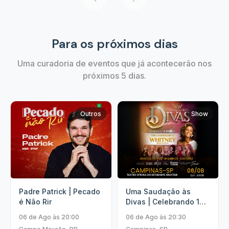
Para os próximos dias
Uma curadoria de eventos que já acontecerão nos
próximos 5 dias.
Outros
Show
Padre Patrick | Pecado
Uma Saudação às
é Não Rir
Divas | Celebrando 10
Anos.
06 de Ago às 20:00
06 de Ago às 20:30