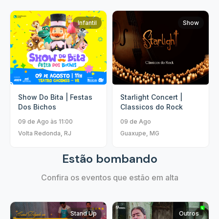
Infantil
Show
Show Do Bita | Festas
Starlight Concert |
Dos Bichos
Classicos do Rock
09 de Ago às 11:00
09 de Ago
Volta Redonda, RJ
Guaxupe, MG
Estão bombando
Confira os eventos que estão em alta
Stand Up
Outros