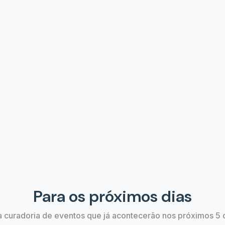
entura | Lado A Lado
A Bela e a Fera | O Musi
07 de Ago às 19:00
José do Rio Preto, SP
São José dos Campos
Estão bombando
Confira os eventos que estão em alta