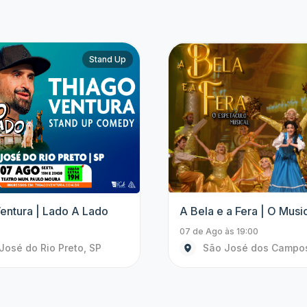
Show
Tenors | Sing Bocelli
Aventura Congelante | 
In Concert
às 20:30
08 de Ago às 15:00
José do Rio Preto, SP
Santos, SP