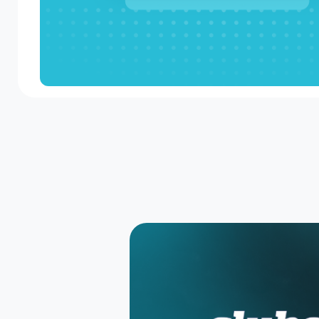
Newsletter
Receba eventos baseados nos seus gostos sema