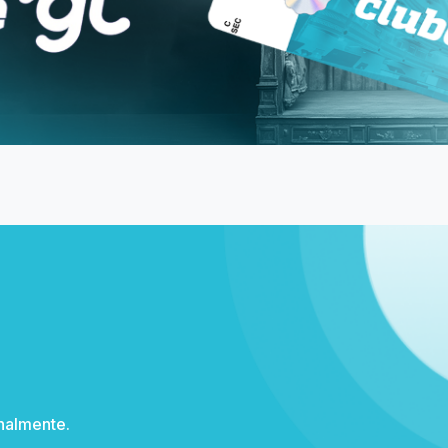
Institucional
Pontos de venda
Duvidas Frequentes
ni/MG
Meia Entrada e Descontos