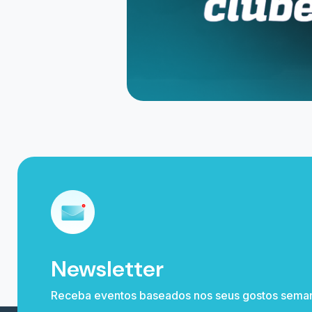
0800 591 0251 / (11) 4003 6119
CNPJ: 29.375.588/0001-40
Rua Joaquim Teixeira de Oliveira, 504
Sala A Sala B Cxpst 40 - 36160-000 Guara