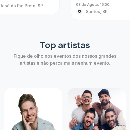
Alerta de ingressos
Não perca a chance de comprar o ingress
aguardava, crie um alerta agora mesmo!