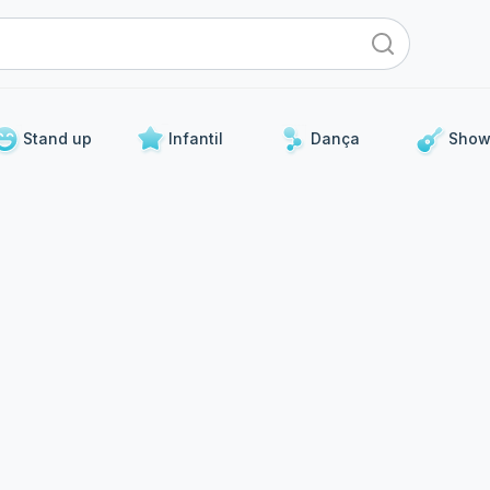
Stand up
Infantil
Dança
Show
Para os próximos dias
 curadoria de eventos que já acontecerão nos próximos 5 d
Stand Up