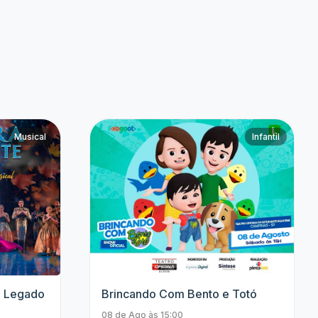
Jhordan Matheus
Anavitória