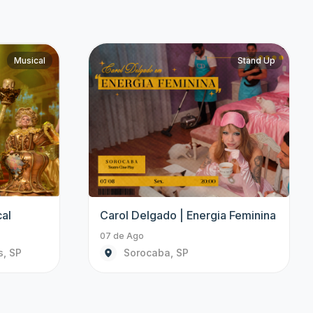
Musical
Infantil
O Legado
Brincando Com Bento e Totó
08 de Ago às 15:00
Campinas, SP