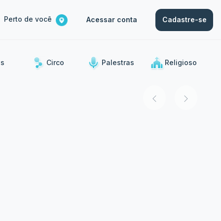
Perto de você
Acessar conta
Cadastre-se
s
Circo
Palestras
Religioso
ias.
Musical
Stand Up