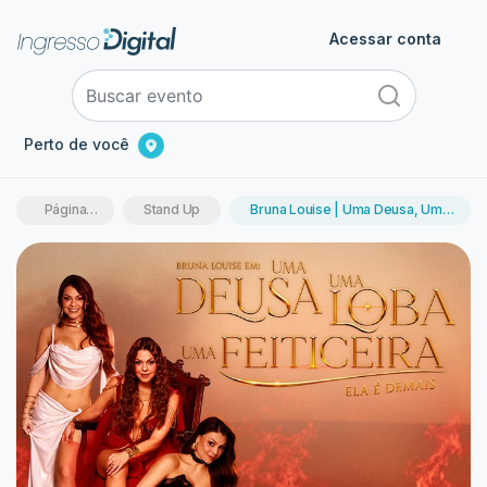
Acessar conta
Perto de você
Página
Stand Up
Bruna Louise | Uma Deusa, Uma
inicial
Loba, Uma Feiticeira