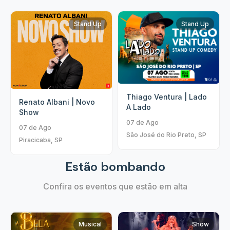
Stand Up
Stand Up
Thiago Ventura | Lado
Renato Albani | Novo
A Lado
Show
07 de Ago
07 de Ago
São José do Rio Preto, SP
Piracicaba, SP
Estão bombando
Confira os eventos que estão em alta
Musical
Show