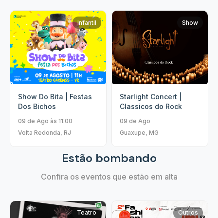
Infantil
Show
Show Do Bita | Festas
Starlight Concert |
Dos Bichos
Classicos do Rock
09 de Ago às 11:00
09 de Ago
Volta Redonda, RJ
Guaxupe, MG
Estão bombando
Confira os eventos que estão em alta
Teatro
Outros