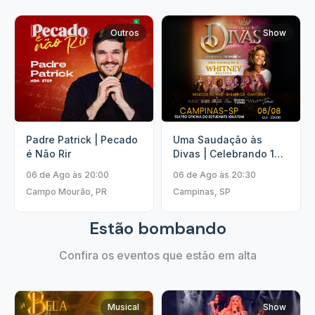
Outros
Show
Padre Patrick | Pecado
Uma Saudação às
é Não Rir
Divas | Celebrando 10
Anos.
06 de Ago às 20:00
06 de Ago às 20:30
Campo Mourão, PR
Campinas, SP
Estão bombando
Confira os eventos que estão em alta
Musical
Show