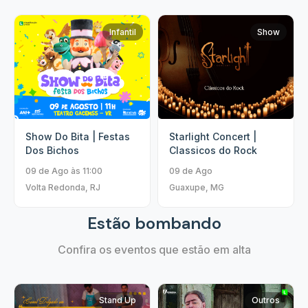
Infantil
Show
Show Do Bita | Festas
Starlight Concert |
Dos Bichos
Classicos do Rock
09 de Ago às 11:00
09 de Ago
Volta Redonda, RJ
Guaxupe, MG
Estão bombando
Confira os eventos que estão em alta
Stand Up
Outros