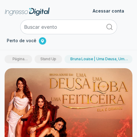
Acessar conta
Perto de você
Página
Stand Up
Bruna Louise | Uma Deusa, Uma
inicial
Loba, Uma Feiticeira