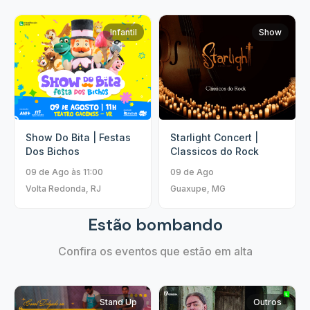
Infantil
Show
Show Do Bita | Festas
Starlight Concert |
Dos Bichos
Classicos do Rock
09 de Ago às 11:00
09 de Ago
Volta Redonda, RJ
Guaxupe, MG
Estão bombando
Confira os eventos que estão em alta
Stand Up
Outros