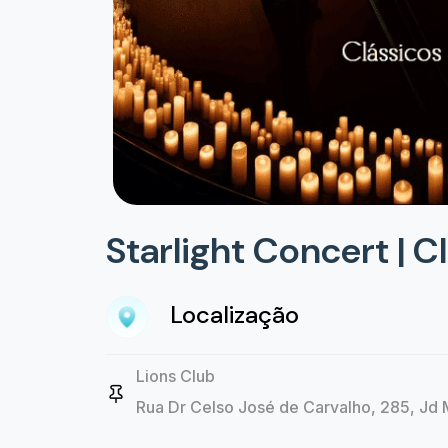
Starlight Concert | C
Localização
Lions Club
Rua Dr Celso José de Carvalho, 285, Jd M