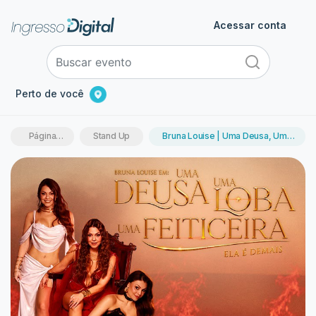
Acessar conta
Perto de você
Página
Stand Up
Bruna Louise | Uma Deusa, Uma
inicial
Loba, Uma feiticeira