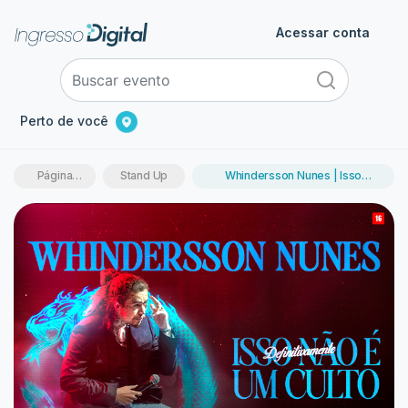
Acessar conta
Perto de você
Página
Stand Up
Whindersson Nunes | Isso
inicial
Definitivamente Não é um Culto