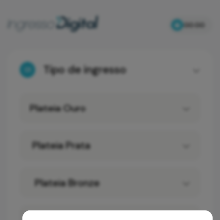
00:00
Tipo de ingresso
01
Plateia Ouro
Plateia Prata
Plateia Bronze