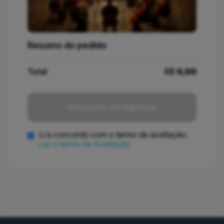
Resumo do pedido
Total
R$
0,00
Selecione um ingresso
Li e concordo com o termo de aceitação.
Ler o termo de Aceitação