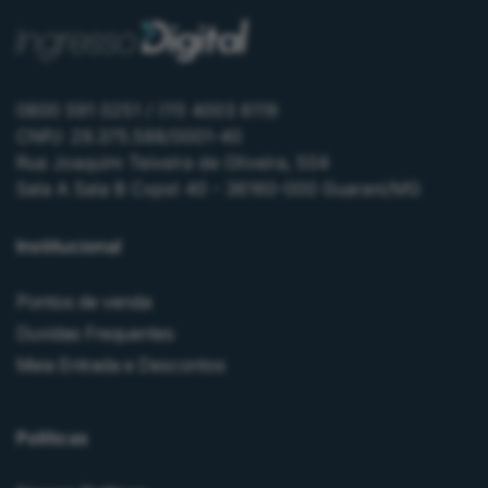
0800 591 0251 / (11) 4003 6119
CNPJ: 29.375.588/0001-40
Rua Joaquim Teixeira de Oliveira, 504
Sala A Sala B Cxpst 40 - 36160-000 Guarani/MG
Institucional
Pontos de venda
Duvidas Frequentes
Meia Entrada e Descontos
Políticas