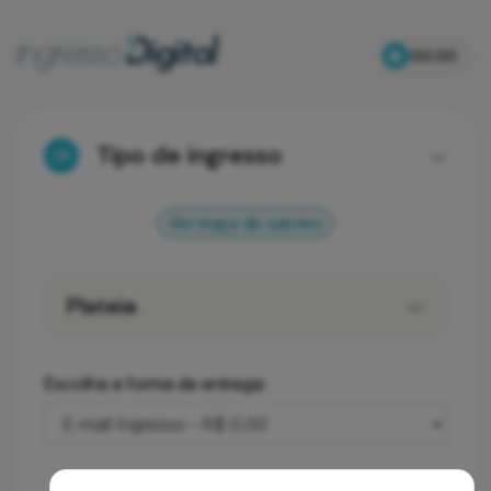
00:00
Tipo de ingresso
01
Ver mapa de setores
Plateia
Escolha a forma de entrega: