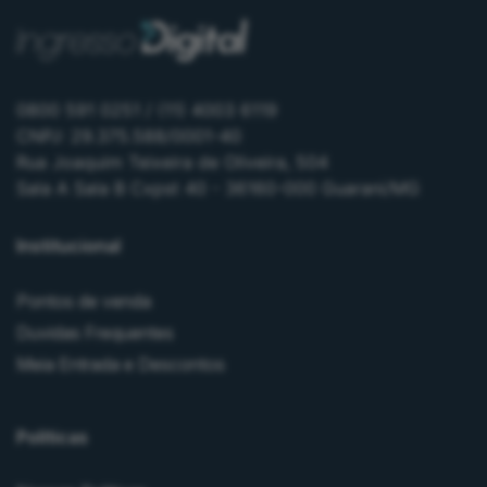
0800 591 0251 / (11) 4003 6119
CNPJ: 29.375.588/0001-40
Rua Joaquim Teixeira de Oliveira, 504
Sala A Sala B Cxpst 40 - 36160-000 Guarani/MG
Institucional
Pontos de venda
Duvidas Frequentes
Meia Entrada e Descontos
Políticas