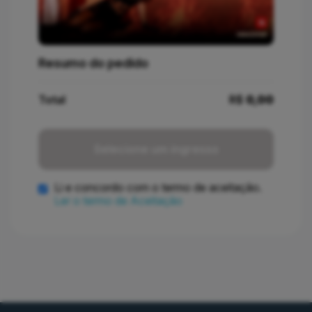
Resumo do pedido
Total
R$
0,00
Selecione um ingresso
Li e concordo com o termo de aceitação.
Ler o termo de Aceitação