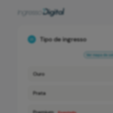
Tipo de ingresso
01
Ver mapa de se
Ouro
Prata
Premium
Esgotado