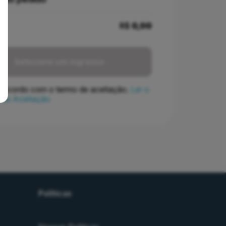
R$
0,00
Selecione um ingresso
concordo com o termo de aceitação.
Ler o
 de Aceitação
Políticas