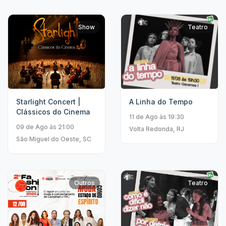
Show
Teatro
Starlight Concert |
A Linha do Tempo
Clássicos do Cinema
11 de Ago às 19:30
09 de Ago às 21:00
Volta Redonda, RJ
São Miguel do Oeste, SC
Outros
Teatro