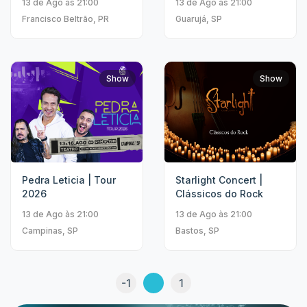
13 de Ago às 21:00
13 de Ago às 21:00
Francisco Beltrão, PR
Guarujá, SP
Show
Show
Pedra Leticia | Tour
Starlight Concert |
2026
Clássicos do Rock
13 de Ago às 21:00
13 de Ago às 21:00
Campinas, SP
Bastos, SP
-1
1