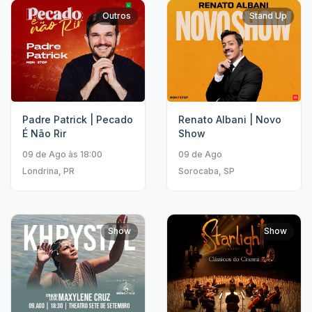
Outros
Stand Up
Padre Patrick | Pecado
Renato Albani | Novo
É Não Rir
Show
09 de Ago às 18:00
09 de Ago
Londrina, PR
Sorocaba, SP
Show
Show