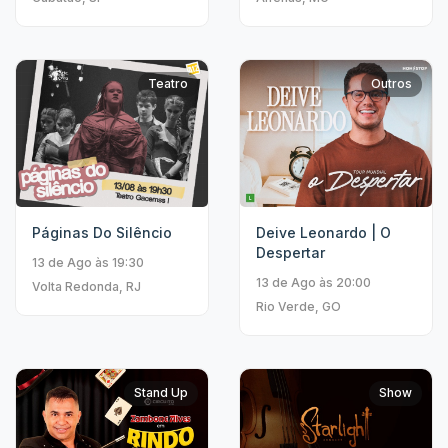
Teatro
Outros
Deive Leonardo | O
Páginas Do Silêncio
Despertar
13 de Ago às 19:30
13 de Ago às 20:00
Volta Redonda, RJ
Rio Verde, GO
Stand Up
Show