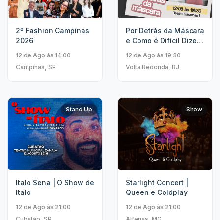
2º Fashion Campinas
Por Detrás da Máscara
2026
e Como é Difícil Dizer
Não
12 de Ago às 14:00
12 de Ago às 19:30
Campinas, SP
Volta Redonda, RJ
Stand Up
Show
Italo Sena | O Show de
Starlight Concert |
Italo
Queen e Coldplay
12 de Ago às 21:00
12 de Ago às 21:00
Cubatão, SP
Alfenas, MG