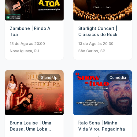
Zambone | Rindo À
Starlight Concert |
Toa
Clássicos do Rock
13 de Ago às 20:00
13 de Ago às 20:30
Nova Iguaçu, RJ
São Carlos, SP
Stand Up
Comédia
Bruna Louise | Uma
Ítalo Sena | Minha
Deusa, Uma Loba,
Vida Virou Pegadinha
Uma Feiticeira