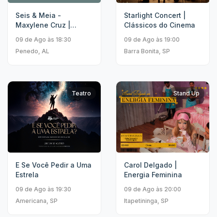
Seis & Meia -
Starlight Concert |
Maxylene Cruz |
Clássicos do Cinema
Khrystal
09 de Ago às 18:30
09 de Ago às 19:00
Penedo, AL
Barra Bonita, SP
Teatro
Stand Up
E Se Você Pedir a Uma
Carol Delgado |
Estrela
Energia Feminina
09 de Ago às 19:30
09 de Ago às 20:00
Americana, SP
Itapetininga, SP