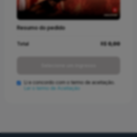
Resumo do pedido
Total
R$
0,00
Selecione um ingresso
Li e concordo com o termo de aceitação.
Ler o termo de Aceitação