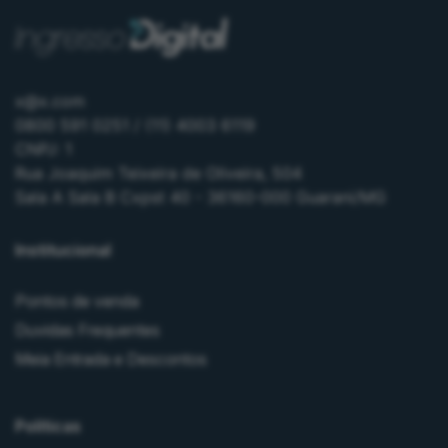
x@x.com
0800 591 0251 / (11) 4003 6119
CNPJ: 1
Rua Joaquim Teixeira de Oliveira, 504
Sala A Sala B Cxpst 40 - 36160-000 Guarani/MG
Institucional
Pontos de venda
Duvidas Frequentes
Meia Entrada e Descontos
Políticas