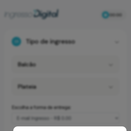
00:00
Tipo de ingresso
01
Balcão
Plateia
Escolha a forma de entrega: