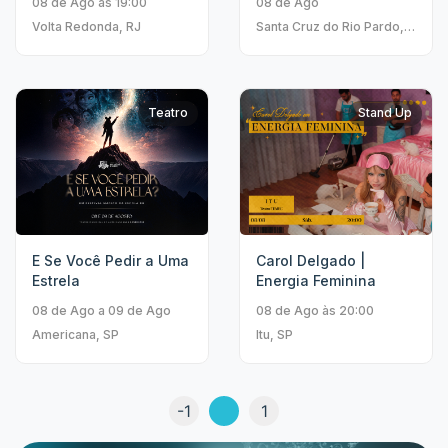
08 de Ago às 19:00
08 de Ago
Volta Redonda, RJ
Santa Cruz do Rio Pardo,
SP
Teatro
Stand Up
E Se Você Pedir a Uma
Carol Delgado |
Estrela
Energia Feminina
08 de Ago a 09 de Ago
08 de Ago às 20:00
Americana, SP
Itu, SP
-1
1