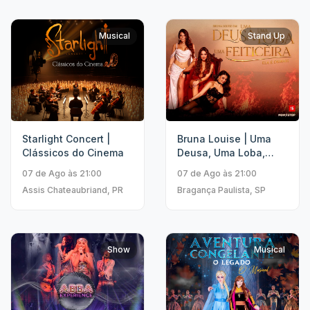
Musical
Stand Up
Starlight Concert |
Bruna Louise | Uma
Clássicos do Cinema
Deusa, Uma Loba,
Uma Feiticeira
07 de Ago às 21:00
07 de Ago às 21:00
Assis Chateaubriand, PR
Bragança Paulista, SP
Show
Musical