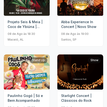
Projeto Seis & Meia |
Abba Experience In
Coco de Ybiúna |
Concert | Novo Show
Khrystal
08 de Ago às 18:30
08 de Ago às 19:00
Maceió, AL
Santos, SP
Stand Up
Show
Paulinho Gogó | Só e
Starlight Concert |
Bem Acompanhado
Clássicos do Rock