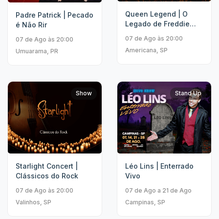
Queen Legend | O
Padre Patrick | Pecado
Legado de Freddie
é Não Rir
Mercury
07 de Ago às 20:00
07 de Ago às 20:00
Americana, SP
Umuarama, PR
Show
Stand Up
Starlight Concert |
Léo Lins | Enterrado
Clássicos do Rock
Vivo
07 de Ago às 20:00
07 de Ago a 21 de Ago
Valinhos, SP
Campinas, SP