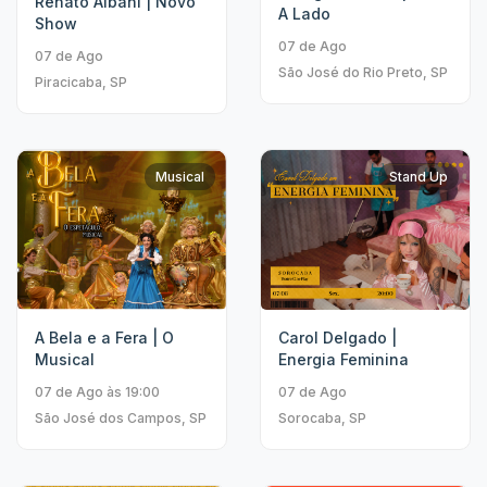
Renato Albani | Novo
A Lado
Show
07 de Ago
07 de Ago
São José do Rio Preto, SP
Piracicaba, SP
Musical
Stand Up
A Bela e a Fera | O
Carol Delgado |
Musical
Energia Feminina
07 de Ago às 19:00
07 de Ago
São José dos Campos, SP
Sorocaba, SP