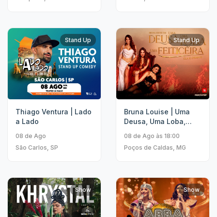
Stand Up
Stand Up
Thiago Ventura | Lado
Bruna Louise | Uma
a Lado
Deusa, Uma Loba,
Uma Feiticeira
08 de Ago
08 de Ago às 18:00
São Carlos, SP
Poços de Caldas, MG
Show
Show