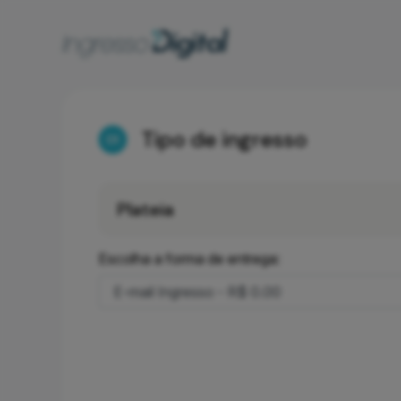
Tipo de ingresso
01
Plateia
Escolha a forma de entrega: