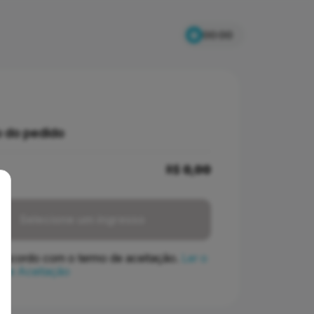
00:00
 do pedido
R$
0,00
Selecione um ingresso
concordo com o termo de aceitação.
Ler o
 de Aceitação