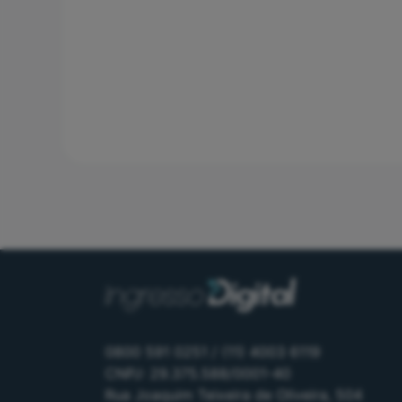
0800 591 0251 / (11) 4003 6119
CNPJ: 29.375.588/0001-40
Rua Joaquim Teixeira de Oliveira, 504