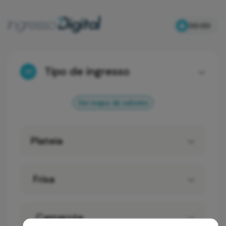
00:00
Tipo de ingresso
01
Ver mapa de setores
Plateia
Frisa
Camarote