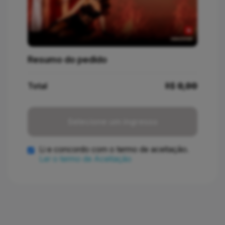
Resumo do pedido
Total
R$
0,00
Selecione um ingresso
Li e concordo com o termo de aceitação.
Ler o termo de Aceitação