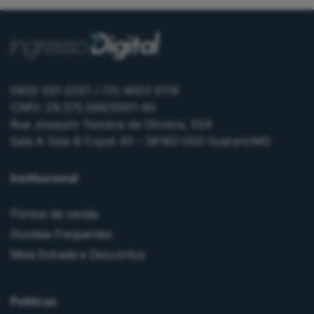
0800 591 0251 / (11) 4003 6119
CNPJ: 29.375.588/0001-40
Rua Joaquim Teixeira de Oliveira, 504
Sala A Sala B Cxpst 40 - 36160-000 Guarani/MG
Institucional
Pontos de venda
Duvidas Frequentes
Meia Entrada e Descontos
Políticas