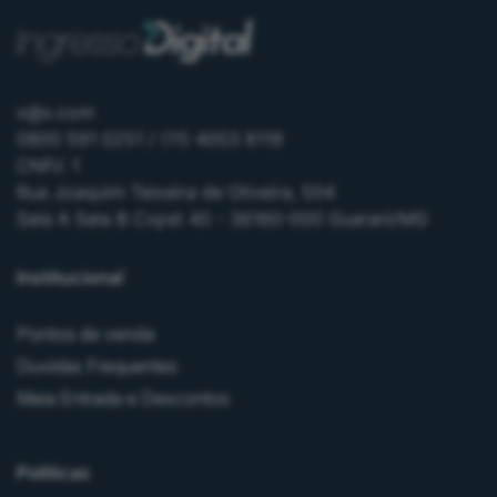
x@x.com
0800 591 0251 / (11) 4003 6119
CNPJ: 1
Rua Joaquim Teixeira de Oliveira, 504
Sala A Sala B Cxpst 40 - 36160-000 Guarani/MG
Institucional
Pontos de venda
Duvidas Frequentes
Meia Entrada e Descontos
Políticas