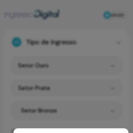
00:00
Tipo de ingresso
01
Setor Ouro
Setor Prata
Setor Bronze
Escolha a forma de entrega: