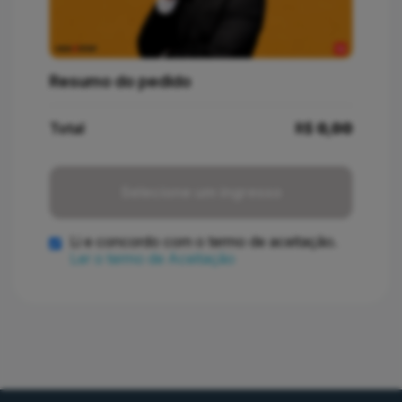
Resumo do pedido
Total
R$
0,00
Selecione um ingresso
Li e concordo com o termo de aceitação.
Ler o termo de Aceitação