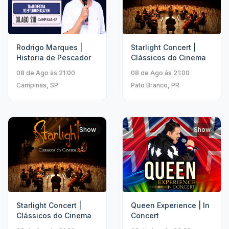
Rodrigo Marques |
Starlight Concert |
Historia de Pescador
Clássicos do Cinema
08 de Ago às 21:00
08 de Ago às 21:00
Campinas, SP
Pato Branco, PR
Show
Show
Starlight Concert |
Queen Experience | In
Clássicos do Cinema
Concert