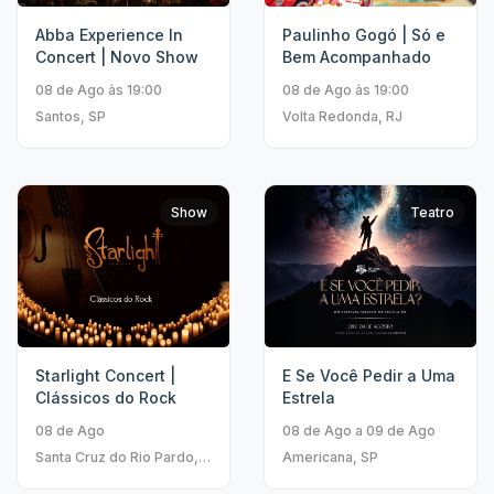
Abba Experience In
Paulinho Gogó | Só e
Concert | Novo Show
Bem Acompanhado
08 de Ago às 19:00
08 de Ago às 19:00
Santos, SP
Volta Redonda, RJ
Show
Teatro
Starlight Concert |
E Se Você Pedir a Uma
Clássicos do Rock
Estrela
08 de Ago
08 de Ago a 09 de Ago
Santa Cruz do Rio Pardo,
Americana, SP
SP