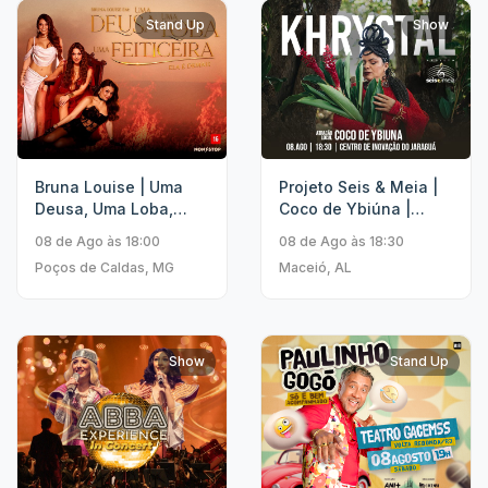
Stand Up
Show
Bruna Louise | Uma
Projeto Seis & Meia |
Deusa, Uma Loba,
Coco de Ybiúna |
Uma Feiticeira
Khrystal
08 de Ago às 18:00
08 de Ago às 18:30
Poços de Caldas, MG
Maceió, AL
Show
Stand Up