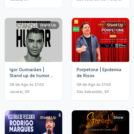
Stand Up
Stand Up
Igor Guimarães |
Porpetone | Epidemia
Stand up de humor
de Risos
Temporada 2026
08 de Ago às 21:00
08 de Ago às 21:00
Jacareí, SP
São Sebastião, SP
Stand Up
Show