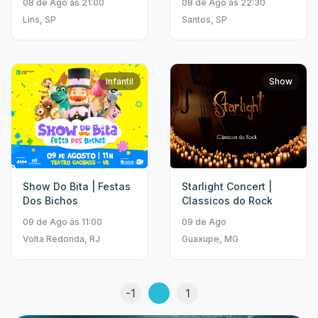
08 de Ago às 21:00
08 de Ago às 22:30
Lins, SP
Santos, SP
Infantil
Show
Show Do Bita | Festas
Starlight Concert |
Dos Bichos
Classicos do Rock
09 de Ago às 11:00
09 de Ago
Volta Redonda, RJ
Guaxupe, MG
-1
1