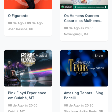
O Figurante
Os Homens Querem
Casar e as Mulheres
08 de Ago a 09 de Ago
Querem Sexo
08 de Ago às 20:00
João Pessoa, PB
Nova Iguaçu, RJ
Musical
Show
Pink Floyd Experience
Amazing Tenors | Sing
em Cuiabá, MT
Bocelli
08 de Ago às 20:00
08 de Ago às 20:30
Cuiabá, MT
São José do Rio Preto, SP