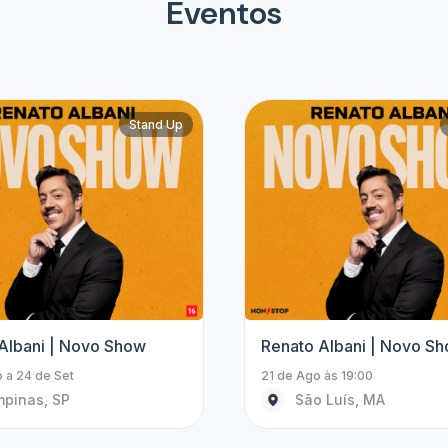
Eventos
Stand Up
Albani | Novo Show
Renato Albani | Novo S
 a 24 de Set
21 de Ago às 19:00
pinas, SP
São Luís, MA