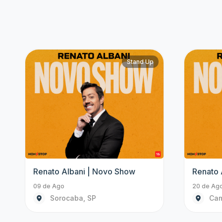
Stand Up
Renato Albani | Novo Show
Renato 
09 de Ago
20 de Ago
Sorocaba, SP
Cam