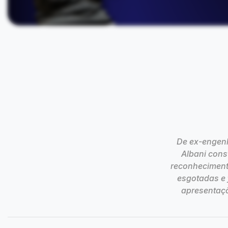
De ex-engenh
Albani cons
reconheciment
esgotadas e 
apresentaçõ