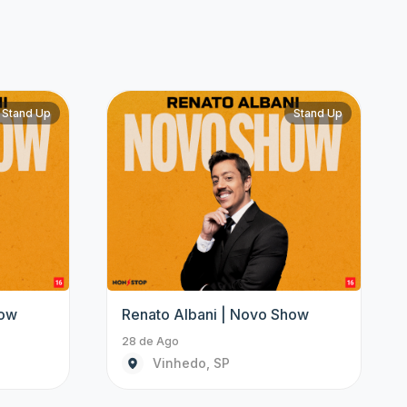
Stand Up
Stand Up
how
Renato Albani | Novo Show
28 de Ago
Vinhedo, SP