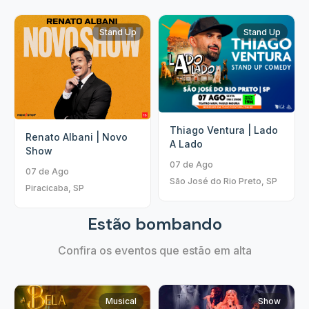
Stand Up
Stand Up
Thiago Ventura | Lado
Renato Albani | Novo
A Lado
Show
07 de Ago
07 de Ago
São José do Rio Preto, SP
Piracicaba, SP
Estão bombando
Confira os eventos que estão em alta
Musical
Show