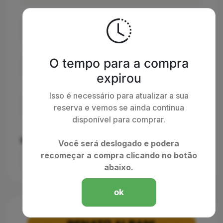
Vip
O tempo para a compra
Especial
expirou
Isso é necessário para atualizar a sua
Superior
reserva e vemos se ainda continua
disponível para comprar.
Escolha a forma de entrega:
Você será deslogado e podera
recomeçar a compra clicando no botão
abaixo.
ok