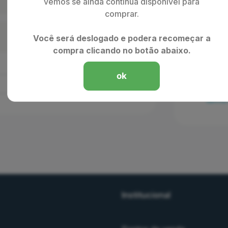
vemos se ainda continua disponível para
comprar.
Total
Você será deslogado e podera recomeçar a
compra clicando no botão abaixo.
ok
Li e 
termo
Institucional