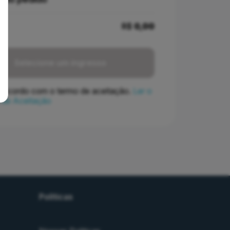
R$
0,00
Selecione um ingresso
concordo com o termo de aceitação.
Ler o
 de Aceitação
Políticas