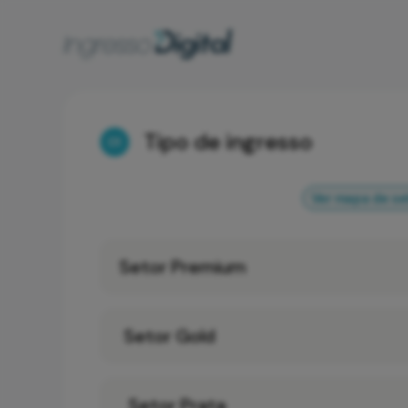
Tipo de ingresso
01
Ver mapa de se
Setor Premium
Setor Gold
Setor Prata