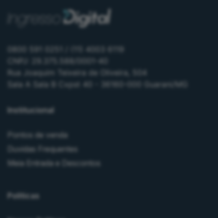
0800 591 0251 / (11) 4003 6119
CNPJ: 29.375.588/0001-40
Rua Joaquim Teixeira de Oliveira, 504
Sala A Sala B Cxpst 40 - 36160-000 Guarani/MG
Institucional
Pontos de venda
Duvidas Frequentes
Meia Entrada e Descontos
Políticas