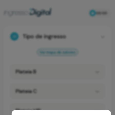
00:00
Tipo de ingresso
01
Ver mapa de setores
Plateia B
Plateia C
Plateia VIP