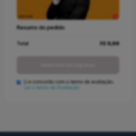
Resumo do pedido
Total
R$
0,00
Selecione um ingresso
Li e concordo com o termo de aceitação.
Ler o termo de Aceitação